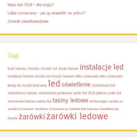
Paski led 3528 – dla kogo?
Lalka szmaciana – jak ją oświetlić na półce?
Choinki światłowodowe
Tagi
instalacje led
bruk ledowy
choinka
choinki led
diody ledowe
instalacje ledowe
kostka led
kostki ledowe
lalka szmaciana
lalki szmaciane
led
oświetlenie
lampy do kostki brukowej
oświetlenie led
oświetlenie ledowe
oświetlenie punktowe
paski led 3528
plafony
półki led
taśmy ledowe
sterowniki ledowe
taśmy led
technologie
zasilacze
zasilacze ledowe
zasilanie
ściemniacze
światło kierunkowe
światłowody
żarówki ledowe
żarówki
święta